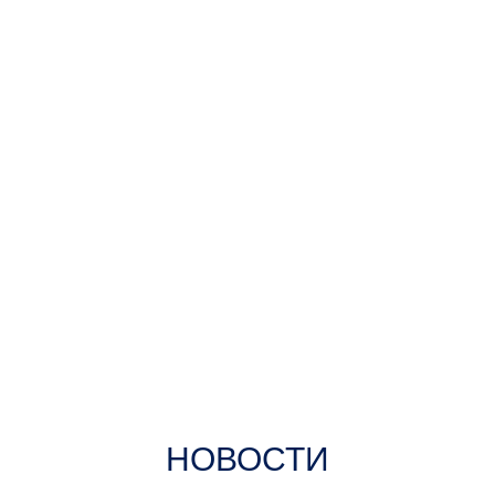
медицинской косметологии и новейших
услуг имидж-лаборатории для
сохранения Вашей молодости, здоровья
и красоты.
НОВОСТИ